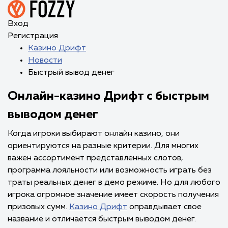
Вход
Регистрация
Казино Дрифт
Новости
Быстрый вывод денег
Онлайн-казино Дрифт с быстрым
выводом денег
Когда игроки выбирают онлайн казино, они
ориентируются на разные критерии. Для многих
важен ассортимент представленных слотов,
программа лояльности или возможность играть без
траты реальных денег в демо режиме. Но для любого
игрока огромное значение имеет скорость получения
призовых сумм.
Казино Дрифт
оправдывает свое
название и отличается быстрым выводом денег.