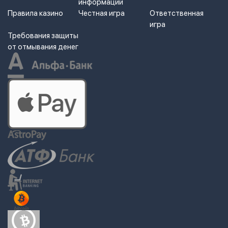
информации
Правила казино
Честная игра
Ответственная
игра
Требования защиты
от отмывания денег