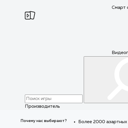
Смарт 
Видео
Производитель
Почему нас выбирают?
Более
2000
азартных