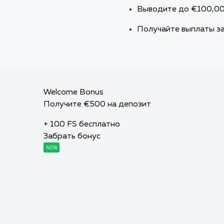
Выводите до
€100,0
Получайте выплаты з
Welcome Bonus
Получите €500
на депозит
+ 100
FS бесплатно
Забрать бонус