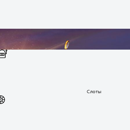
Слоты